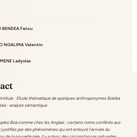
 BENDEA Fatou
le
 NGALIMA Valentin
ent
ENE Ladyslas
act
s’intitule : Etude thématique de quelques anthroponymes Bokiba
lais : analyse sémantique
uples Boa comme chez les Anglais ; certains noms conférés aux
 justifiés par des phénomènes qui ont entouré l’arrivée du
u de la nouvelle née. Il y a donc des circonstances naturelles