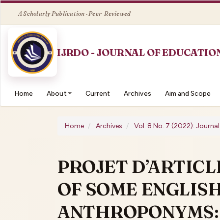
Quick
jump
to
page
content
Main
Navigation
Main
Home
About
Current
Archives
Aim and Scope
Content
Sidebar
Home
Archives
Vol. 8 No. 7 (2022): Journ
PROJET D’ARTICL
OF SOME ENGLIS
ANTHROPONYMS: 