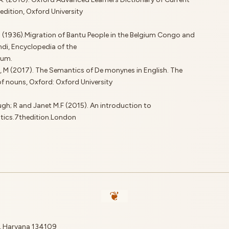
 edition, Oxford University
V. (1936).Migration of Bantu People in the Belgium Congo and
i, Encyclopedia of the
ium.
s, M (2017). The Semantics of De monynes in English. The
f nouns, Oxford: Oxford University
gh; R and Janet M.F (2015). An introduction to
stics.7thedition.London
a, Haryana 134109