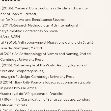
, T. (2005). Medieval Constructions in Gender and Identity:
nor of Joan M. Ferranti,
ter for Medieval and Renaissance Studies.
L. (2017).Research Methodology, 4th International
inary Scientific Conferences on Social
d Arts, SGEH.
et al. (2010). Anthroponymie et Migrations dans la chrétienté
Casa de Velázquez ; Madrid.
et al (209). An Anthropology of Names and Naming, 2nd ed.
Cambridge University Press.
S. (2015). Native People of the World: An Encyclopedia of
tures and Temporary Issues,
new girls Rutledge. Cambridge University Press.
 S (2014), Bas- Uélé, Pouvoirs locaux et Economie agricole:
un passé brouillé, Africa
sée royal de l’Afrique central. Bruxelles
M. (1967). The Classification of Bantu Languages. London.
 African Institute.
 A. (2010). Oxford Advanced Learners Dictionary of Current