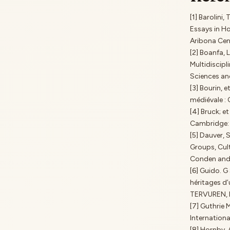
[1] Barolini
Essays in Ho
Aribona Cen
[2] Boanfa, 
Multidiscipl
Sciences an
[3] Bourin, 
médiévale : 
[4] Bruck; 
Cambridge: 
[5] Dauver, 
Groups, Cul
Conden and 
[6] Guido. G
héritages d’
TERVUREN, Mu
[7] Guthrie 
International
[8] Hornby,