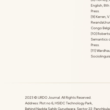
English, 8th
Press.
[9] Kerren, 
RwandaUrund
Congo Belg
[10] Robert
Semantics o
Press.
[11] Wardhau
Sociolingui
2023 © IJRDO Journal. All Rights Reserved.
Address: Plot no 6, HSIDC Technology Park,
Behind Nadda Sahib Gurudwara, Sector 22, Panchkul