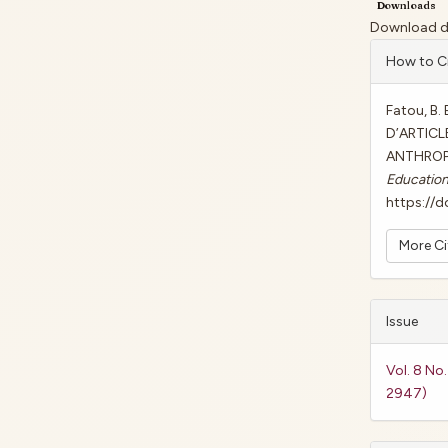
Downloads
Download dat
Artic
How to C
Detai
Fatou, B. 
D’ARTICL
ANTHROP
Education
https://d
More C
Issue
Vol. 8 No
2947)