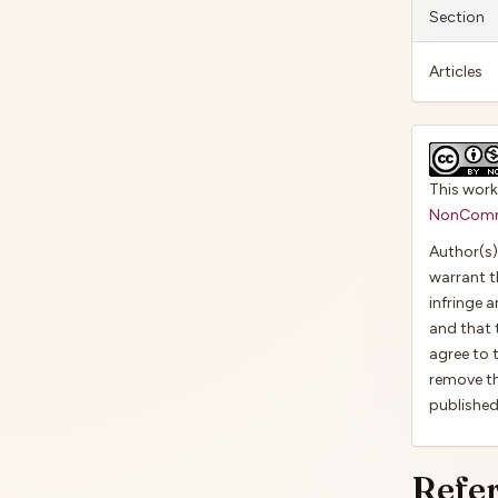
Section
Articles
This work
NonCommer
Author(s)
warrant t
infringe a
and that 
agree to 
remove th
published 
Refe