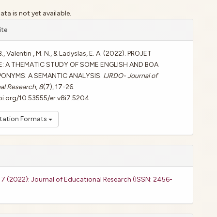
a is not yet available.
le
ite
ls
B., Valentin , M. N., & Ladyslas, E. A. (2022). PROJET
E: A THEMATIC STUDY OF SOME ENGLISH AND BOA
ONYMS: A SEMANTIC ANALYSIS.
IJRDO- Journal of
al Research
,
8
(7), 17-26.
oi.org/10.53555/er.v8i7.5204
itation Formats
. 7 (2022): Journal of Educational Research (ISSN: 2456-