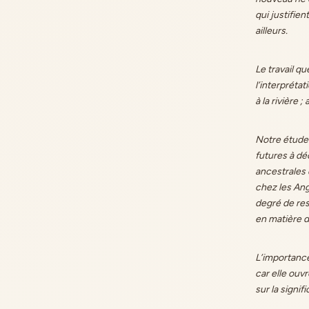
qui justifie
ailleurs.
Le travail q
l’interprétat
à la rivière ;
Notre étude 
futures à dé
ancestrales
chez les Ang
degré de re
en matière 
L’importance
car elle ouv
sur la signi