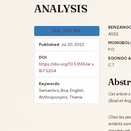
ANALYSIS
Article
Main
BENZANGO
FULL TEXT PDF
ASS2
Sidebar
Artic
MONGBOLO
Published:
Jul 30, 2022
Cont
P.O
DOI:
EGONGO AM
https://doi.org/10.53555/er.v
C.T
8i7.5204
Abstr
Keywords:
Semantics, Boa, English,
Cet article 
Anthroponyms, Theme
(Boa) et Ang
Chez les pe
enfants sont
nouveau né o