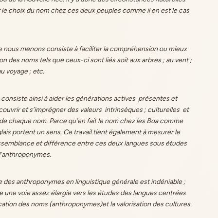
nt le choix du nom chez ces deux peuples comme il en est le cas
ue nous menons consiste à faciliter la compréhension ou mieux
ion des noms tels que ceux-ci sont liés soit aux arbres ; au vent ;
 au voyage ; etc.
consiste ainsi à aider les générations actives présentes et
couvrir et s’imprégner des valeurs intrinsèques ; culturelles et
 de chaque nom. Parce qu’en fait le nom chez les Boa comme
lais portent un sens. Ce travail tient également à mesurer le
ssemblance et différence entre ces deux langues sous études
d’anthroponymes.
 des anthroponymes en linguistique générale est indéniable ;
re une voie assez élargie vers les études des langues centrées
fication des noms (anthroponymes)et la valorisation des cultures.